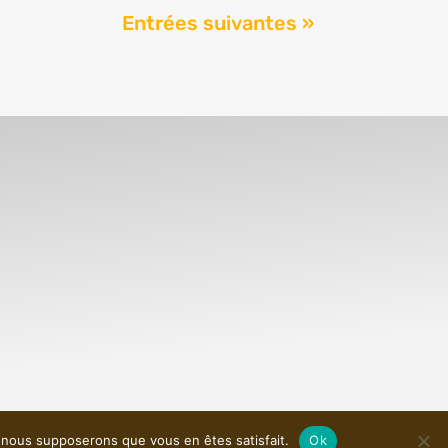
Entrées suivantes »
e, nous supposerons que vous en êtes satisfait.
Ok