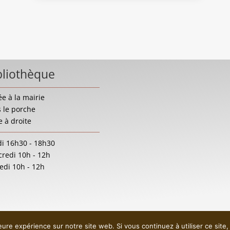
bliothèque
ée à la mairie
 le porche
e à droite
i 16h30 - 18h30
redi 10h - 12h
di 10h - 12h
leure expérience sur notre site web. Si vous continuez à utiliser ce sit