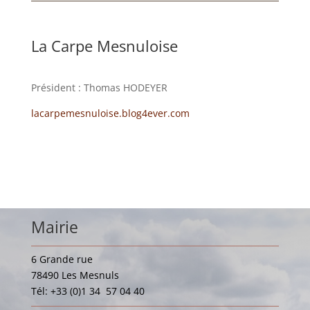
La Carpe Mesnuloise
Président :
Thomas HODEYER
lacarpemesnuloise.blog4ever.com
Mairie
6 Grande rue
78490 Les Mesnuls
Tél: +33 (0)1 34 57 04 40