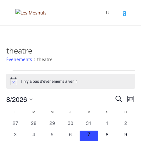
theatre
Évènements
theatre
Évènements
Il n’y a pas d’évènements à venir.
Notice
Recher
Nav
8/2026
Recherche
Mois
de
et
Sélectionnez
vue
Calendrier
naviga
L
LUNDI
M
MARDI
M
MERCREDI
J
JEUDI
V
VENDREDI
S
SAMEDI
D
DIMANC
une
Év
de
de
date.
0
0
0
0
0
0
0
27
28
29
30
31
1
2
Évènements
vues
évènements
évènements
évènements
évènements
évènements
évènements
évènem
0
0
0
0
0
0
0
3
4
5
6
7
8
9
Évène