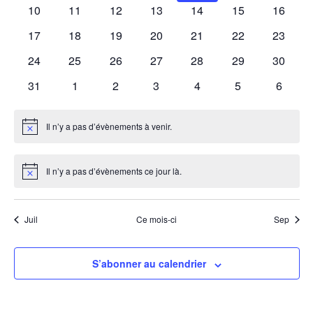
évènements
évènements
évènements
évènements
évènements
évènements
évènem
0
0
0
0
0
0
0
10
11
12
13
14
15
16
évènements
évènements
évènements
évènements
évènements
évènements
évènem
0
0
0
0
0
0
0
17
18
19
20
21
22
23
évènements
évènements
évènements
évènements
évènements
évènements
évènem
0
0
0
0
0
0
0
24
25
26
27
28
29
30
évènements
évènements
évènements
évènements
évènements
évènements
évènem
0
0
0
0
0
0
0
31
1
2
3
4
5
6
évènements
évènements
évènements
évènements
évènements
évènements
évènem
Il n’y a pas d’évènements à venir.
Notice
Il n’y a pas d’évènements ce jour là.
Notice
Juil
Ce mois-ci
Sep
S’abonner au calendrier