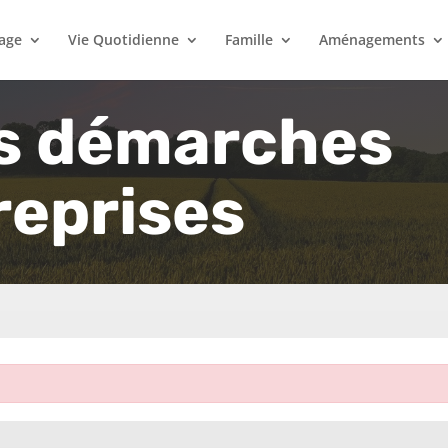
lage
Vie Quotidienne
Famille
Aménagements
s démarches
reprises