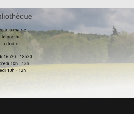
bliothèque
ée à la mairie
 le porche
e à droite
i 16h30 - 18h30
redi 10h - 12h
di 10h - 12h