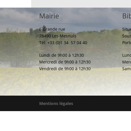
Mairie
Bi
6 Grande rue
Situ
78490 Les Mesnuls
Sous
Tél: +33 (0)1 34 57 04 40
Port
Lundi de 9h00 à 12h30
Lund
Mercredi de 9h00 à 12h30
Merc
Vendredi de 9h00 à 12h30
Same
Mentions légales