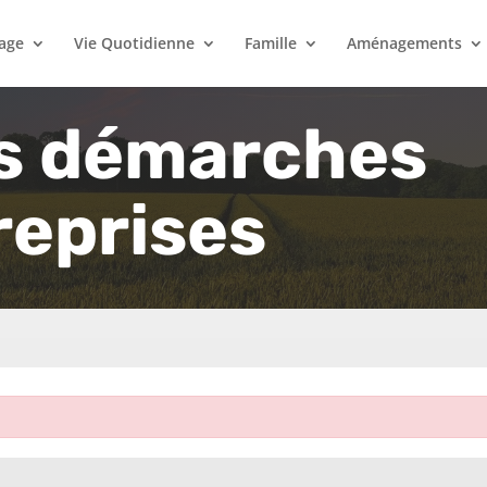
lage
Vie Quotidienne
Famille
Aménagements
s démarches
reprises