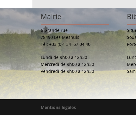
Mairie
Bi
6 Grande rue
Situ
78490 Les Mesnuls
Sous
Tél: +33 (0)1 34 57 04 40
Port
Lundi de 9h00 à 12h30
Lund
Mercredi de 9h00 à 12h30
Merc
Vendredi de 9h00 à 12h30
Same
Mentions légales