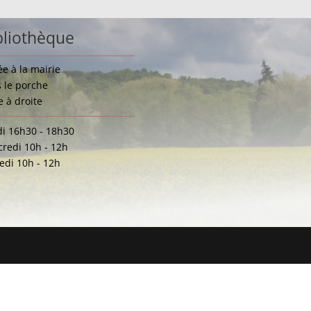
bliothèque
ée à la mairie
 le porche
e à droite
i 16h30 - 18h30
redi 10h - 12h
di 10h - 12h