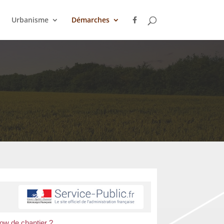
Urbanisme
Démarches
low de chantier ?