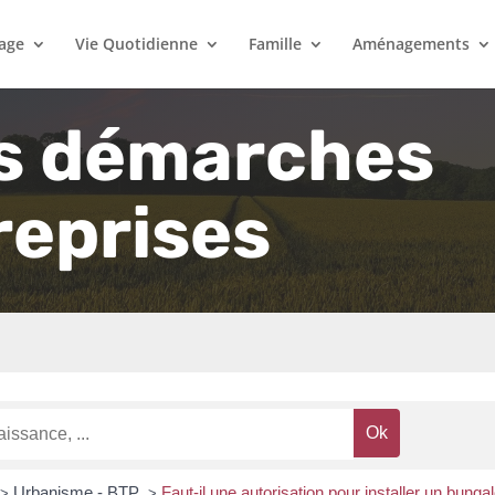
lage
Vie Quotidienne
Famille
Aménagements
s démarches
reprises
Urbanisme - BTP
Faut-il une autorisation pour installer un bunga
>
>