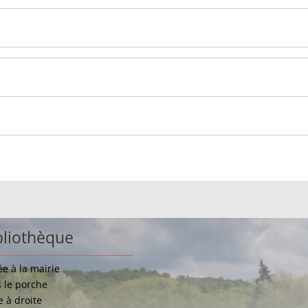
bliothèque
ée à la mairie
 le porche
e à droite