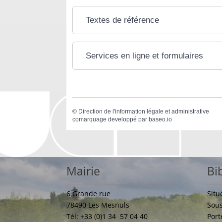
Textes de référence
Services en ligne et formulaires
©
Direction de l'information légale et administrative
comarquage developpé par
baseo.io
Mairie
Bi
6 Grande rue
Situ
78490 Les Mesnuls
Sous
Tél: +33 (0)1 34 57 04 40
Port