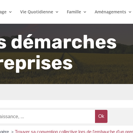
lage
Vie Quotidienne
Famille
Aménagements
s démarches
reprises
 gère
Trouver sa convention collective lors de l'embauche d'un prem
>