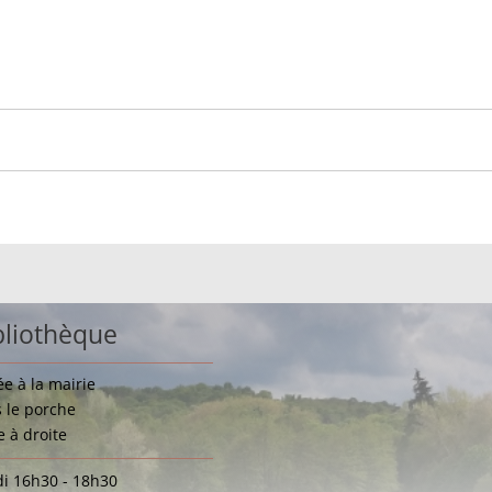
bliothèque
ée à la mairie
 le porche
e à droite
i 16h30 - 18h30