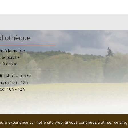
bliothèque
ée à la mairie
 le porche
e à droite
i 16h30 - 18h30
redi 10h - 12h
di 10h - 12h
leure expérience sur notre site web. Si vous continuez à utiliser ce sit