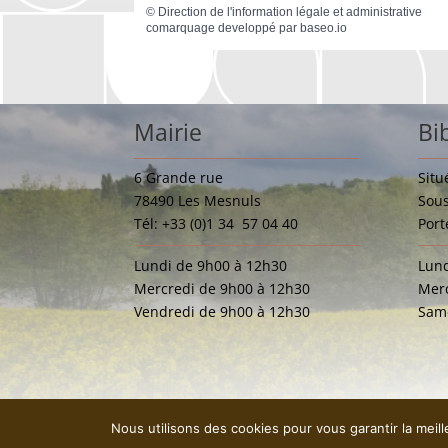
©
Direction de l'information légale et administrative
comarquage developpé par
baseo.io
Mairie
Bi
6 Grande rue
Situ
78490 Les Mesnuls
Sous
Tél: +33 (0)1 34 57 04 40
Port
Lundi de 9h00 à 12h30
Lund
Mercredi de 9h00 à 12h30
Merc
Vendredi de 9h00 à 12h30
Same
Nous utilisons des cookies pour vous garantir la meil
Mentions légales