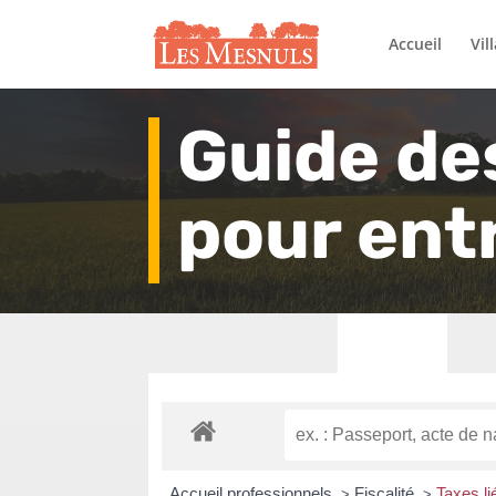
Accueil
Vil
Guide de
pour ent
Accueil professionnels
Fiscalité
Taxes li
>
>