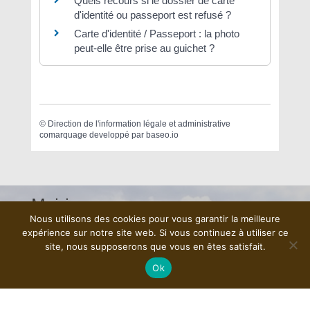
Quels recours si le dossier de carte
d'identité ou passeport est refusé ?
Carte d'identité / Passeport : la photo
peut-elle être prise au guichet ?
©
Direction de l'information légale et administrative
comarquage developpé par
baseo.io
Mairie
Nous utilisons des cookies pour vous garantir la meilleure
expérience sur notre site web. Si vous continuez à utiliser ce
6 Grande rue
site, nous supposerons que vous en êtes satisfait.
78490 Les Mesnuls
Tél: +33 (0)1 34 57 04 40
Ok
Lundi de 9h00 à 12h30