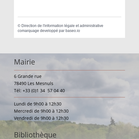
©
Direction de l'information légale et administrative
comarquage developpé par
baseo.io
Mairie
6 Grande rue
78490 Les Mesnuls
Tél: +33 (0)1 34 57 04 40
Lundi de 9h00 à 12h30
Mercredi de 9h00 à 12h30
Vendredi de 9h00 à 12h30
Bibliothèque