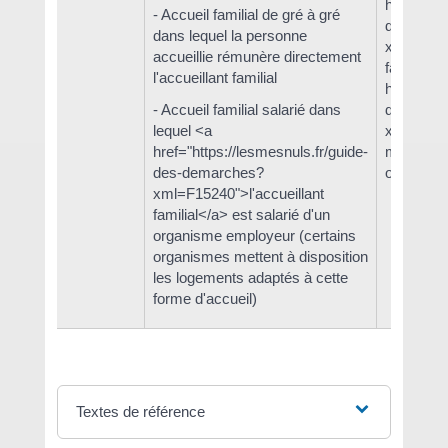
href="htt
- Accueil familial de gré à gré
des-dem
dans lequel la personne
xml=F126
accueillie rémunère directement
familial</
l'accueillant familial
href="htt
- Accueil familial salarié dans
des-dem
lequel <a
xml=R40
href="https://lesmesnuls.fr/guide-
morale</a>
des-demarches?
ou le jeu
xml=F15240">l'accueillant
familial</a> est salarié d'un
organisme employeur (certains
organismes mettent à disposition
les logements adaptés à cette
forme d'accueil)
Textes de référence