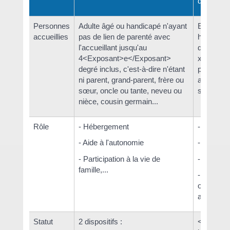
d'accueil)
Personnes
Adulte âgé ou handicapé n'ayant
Enfant ou
accueillies
pas de lien de parenté avec
href="htt
l'accueillant jusqu'au
des-dem
4<Exposant>e</Exposant>
xml=F959
degré inclus, c'est-à-dire n'étant
protectio
ni parent, grand-parent, frère ou
avec pris
sœur, oncle ou tante, neveu ou
sociale o
nièce, cousin germain...
Rôle
- Hébergement
- Héberg
- Aide à l'autonomie
- Éducati
- Participation à la vie de
- Aide à 
famille,...
- Accomp
ou du jeu
avec sa fa
Statut
2 dispositifs :
<a