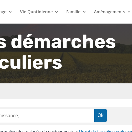
lage
Vie Quotidienne
Famille
Aménagements
s démarches
culiers
ormation des salariés du secteur privé
Projet de transition professi
>