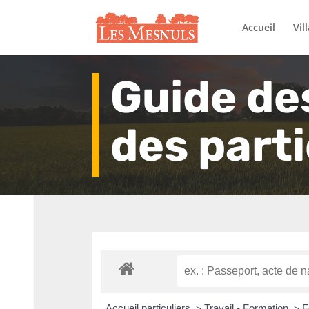
Accueil
Vil
Guide de
des parti
Accueil particuliers
Travail - Formation
F
>
>