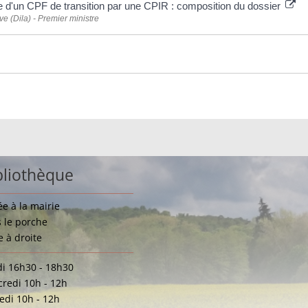
 d'un CPF de transition par une CPIR : composition du dossier
ive (Dila) - Premier ministre
bliothèque
ée à la mairie
 le porche
e à droite
i 16h30 - 18h30
redi 10h - 12h
di 10h - 12h