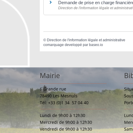
Demande de prise en charge financière
Direction de l'information légale et administrat
©
Direction de l'information légale et administrative
comarquage developpé par
baseo.io
Mairie
Bi
6 Grande rue
Situ
78490 Les Mesnuls
Sous
Tél: +33 (0)1 34 57 04 40
Port
Lundi de 9h00 à 12h30
Lund
Mercredi de 9h00 à 12h30
Merc
Vendredi de 9h00 à 12h30
Same