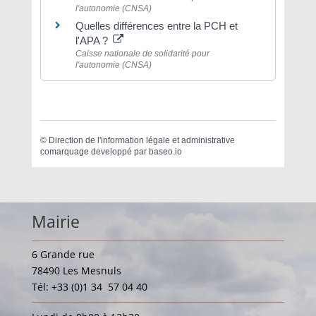
l'autonomie (CNSA)
Quelles différences entre la PCH et
l'APA ?
Caisse nationale de solidarité pour
l'autonomie (CNSA)
©
Direction de l'information légale et administrative
comarquage developpé par
baseo.io
Mairie
6 Grande rue
78490 Les Mesnuls
Tél: +33 (0)1 34 57 04 40