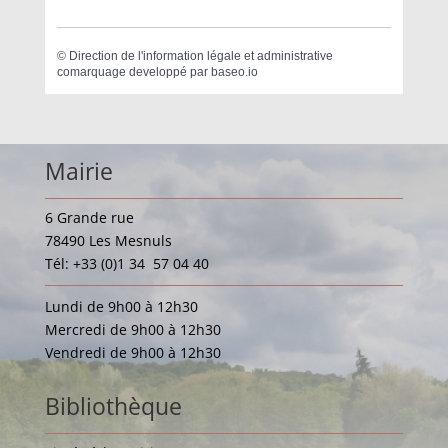
©
Direction de l'information légale et administrative
comarquage developpé par
baseo.io
Mairie
6 Grande rue
78490 Les Mesnuls
Tél: +33 (0)1 34 57 04 40
Lundi de 9h00 à 12h30
Mercredi de 9h00 à 12h30
Vendredi de 9h00 à 12h30
Bibliothèque