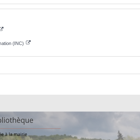
mmation (INC)
bliothèque
ée à la mairie