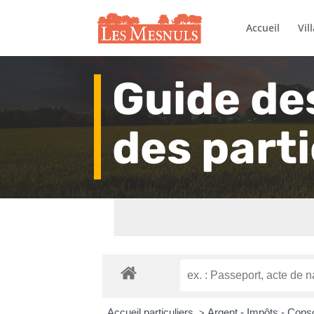
Accueil
Vil
Guide de
des parti
Accueil particuliers
Argent - Impôts - Co
>