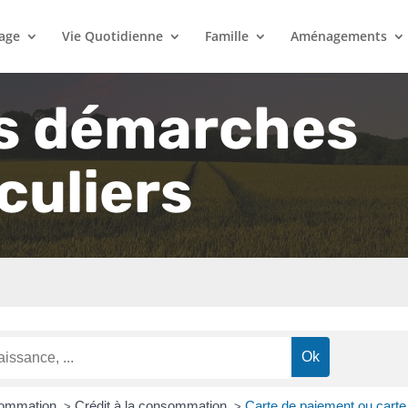
lage
Vie Quotidienne
Famille
Aménagements
s démarches
culiers
nsommation
Crédit à la consommation
Carte de paiement ou carte 
>
>