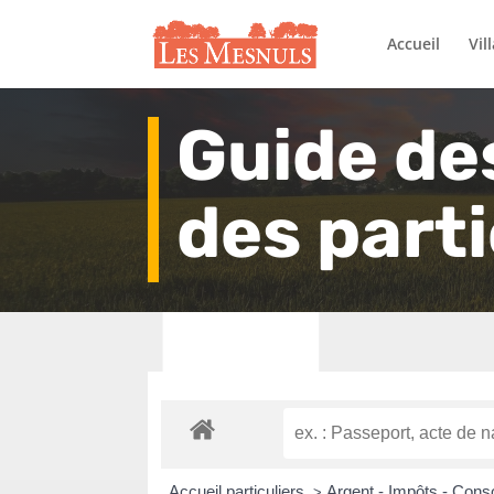
Accueil
Vil
Guide de
des parti
Accueil particuliers
Argent - Impôts - Co
>