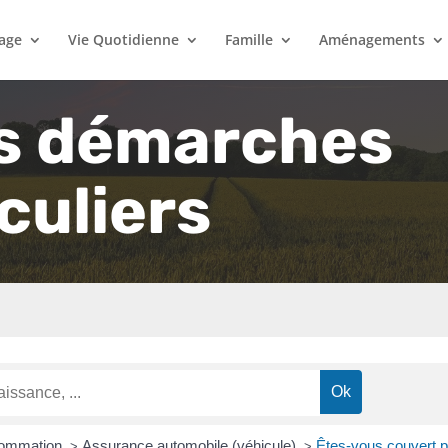
lage
Vie Quotidienne
Famille
Aménagements
s démarches
culiers
nsommation
Assurance automobile (véhicule)
Êtes-vous couvert p
>
>