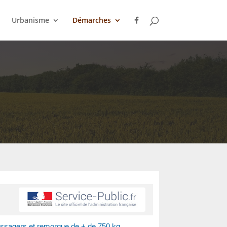
Urbanisme
Démarches
assagers et remorque de + de 750 kg