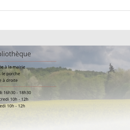
bliothèque
ée à la mairie
 le porche
e à droite
i 16h30 - 18h30
redi 10h - 12h
di 10h - 12h