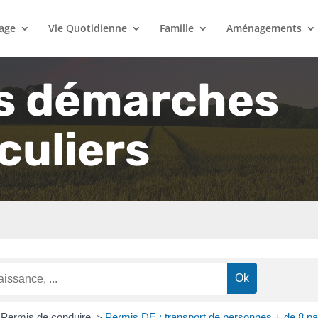
lage
Vie Quotidienne
Famille
Aménagements
s démarches
culiers
Permis de conduire
Permis DE : transport de personnes + de 8 p
>