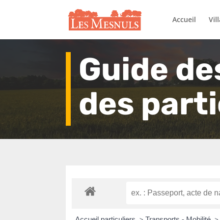
Accueil
Vil
Guide de
des parti
Accueil particuliers
Transports - Mobilité
>
>