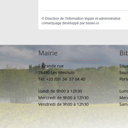
©
Direction de l'information légale et administrative
comarquage developpé par
baseo.io
Mairie
Bi
6 Grande rue
Situ
78490 Les Mesnuls
Sous
Tél: +33 (0)1 34 57 04 40
Port
Lundi de 9h00 à 12h30
Lund
Mercredi de 9h00 à 12h30
Merc
Vendredi de 9h00 à 12h30
Same