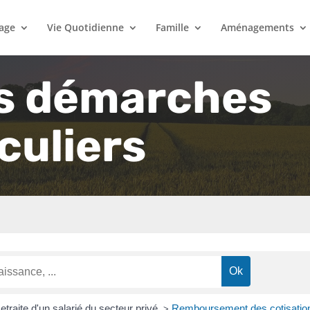
lage
Vie Quotidienne
Famille
Aménagements
s démarches
culiers
etraite d'un salarié du secteur privé
Remboursement des cotisations 
>