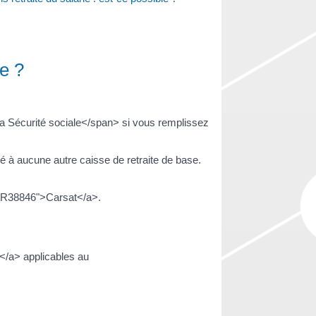
le ?
a Sécurité sociale</span> si vous remplissez
sé à aucune autre caisse de retraite de base.
l=R38846">Carsat</a>.
n</a> applicables au