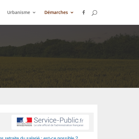
Urbanisme
Démarches
retraite du salarié : est-ce possible ?