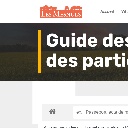
Accueil
Vil
Guide de
des parti
Accueil particuliers
Travail - Formation
R
>
>