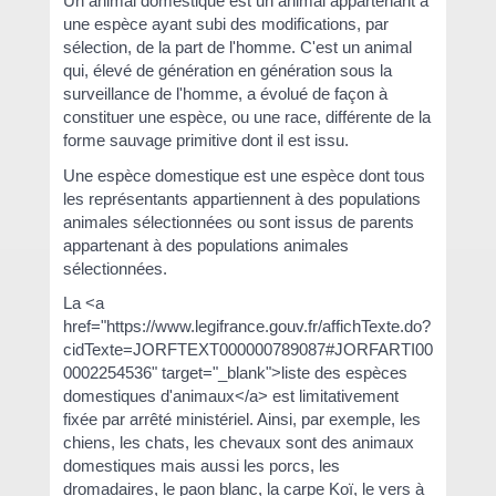
Un animal domestique est un animal appartenant à
une espèce ayant subi des modifications, par
sélection, de la part de l'homme. C'est un animal
qui, élevé de génération en génération sous la
surveillance de l'homme, a évolué de façon à
constituer une espèce, ou une race, différente de la
forme sauvage primitive dont il est issu.
Une espèce domestique est une espèce dont tous
les représentants appartiennent à des populations
animales sélectionnées ou sont issus de parents
appartenant à des populations animales
sélectionnées.
La <a
href="https://www.legifrance.gouv.fr/affichTexte.do?
cidTexte=JORFTEXT000000789087#JORFARTI00
0002254536" target="_blank">liste des espèces
domestiques d'animaux</a> est limitativement
fixée par arrêté ministériel. Ainsi, par exemple, les
chiens, les chats, les chevaux sont des animaux
domestiques mais aussi les porcs, les
dromadaires, le paon blanc, la carpe Koï, le vers à