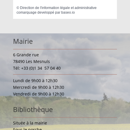
©
Direction de l'information légale et administrative
comarquage developpé par
baseo.io
Mairie
6 Grande rue
78490 Les Mesnuls
Tél: +33 (0)1 34 57 04 40
Lundi de 9h00 à 12h30
Mercredi de 9h00 à 12h30
Vendredi de 9h00 à 12h30
Bibliothèque
Située à la mairie
Sous le porche