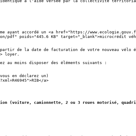
identique à l'aide versée par la collectivité territoria
me ayant accordé un <a href="https://www.ecologie.gouv.f
on/pdf" poids="445.6 KB" target="_blank">microcrédit véh
partir de la date de facturation de votre nouveau vélo é
> loyer.
ez au moins disposer des éléments suivants :
vous en déclarez un)
?xml=R46945">RIB</a>
ion (voiture, camionnette, 2 ou 3 roues motorisé, quadri