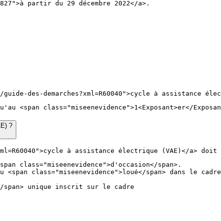
827">à partir du 29 décembre 2022</a>.
/guide-des-demarches?xml=R60040">cycle à assistance élec
u'au <span class="miseenevidence">1<Exposant>er</Exposan
AE) ?
ml=R60040">cycle à assistance électrique (VAE)</a> doit 
span class="miseenevidence">d'occasion</span>.
u <span class="miseenevidence">loué</span> dans le cadre
/span> unique inscrit sur le cadre