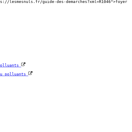
s://lesmesnuls.fr/guide-des-demarches?xml=R1046">foyer
polluants
eu polluants