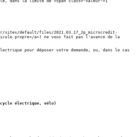
le, dans la limite de <span class="valeur">1
r/sites/default/files/2021.03.17_2p_microcredit-
icule propre</a>) ne vous fait pas l'avance de la
lectrique pour déposer votre demande, ou, dans le cas
cycle électrique, vélo)