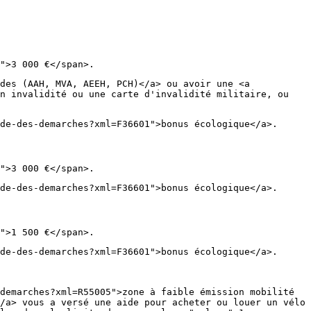
">3 000 €</span>.
des (AAH, MVA, AEEH, PCH)</a> ou avoir une <a
n invalidité ou une carte d'invalidité militaire, ou
de-des-demarches?xml=F36601">bonus écologique</a>.
">3 000 €</span>.
de-des-demarches?xml=F36601">bonus écologique</a>.
">1 500 €</span>.
de-des-demarches?xml=F36601">bonus écologique</a>.
demarches?xml=R55005">zone à faible émission mobilité
/a> vous a versé une aide pour acheter ou louer un vélo