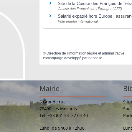
Site de la Caisse des Français de l'ét
Caisse des Français de l'Étranger (CFE)
Salarié expatrié hors Europe : assur
Pôle emploi international
©
Direction de l'information légale et administrative
comarquage developpé par
baseo.io
Mairie
Bi
6 Grande rue
Situ
78490 Les Mesnuls
Sous
Tél: +33 (0)1 34 57 04 40
Port
Lundi de 9h00 à 12h30
Lund