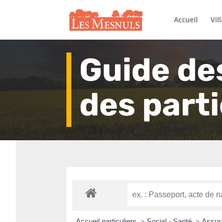
Accueil
Vil
Guide de
des parti
Accueil particuliers
Social - Santé
Assura
>
>