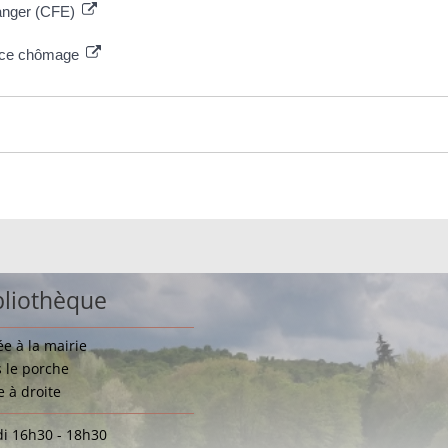
ranger (CFE)
ance chômage
bliothèque
ée à la mairie
 le porche
e à droite
i 16h30 - 18h30