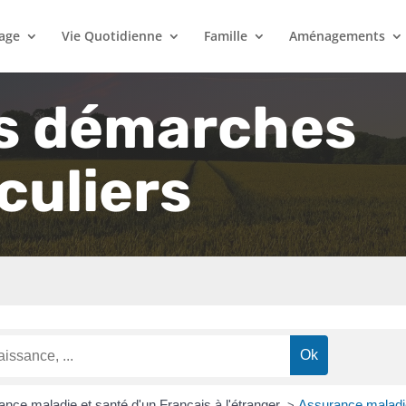
lage
Vie Quotidienne
Famille
Aménagements
s démarches
culiers
nce maladie et santé d'un Français à l'étranger
Assurance maladie 
>