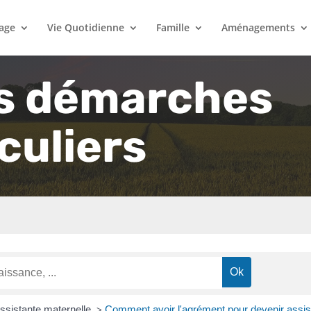
lage
Vie Quotidienne
Famille
Aménagements
s démarches
culiers
ssistante maternelle
Comment avoir l'agrément pour devenir assis
>