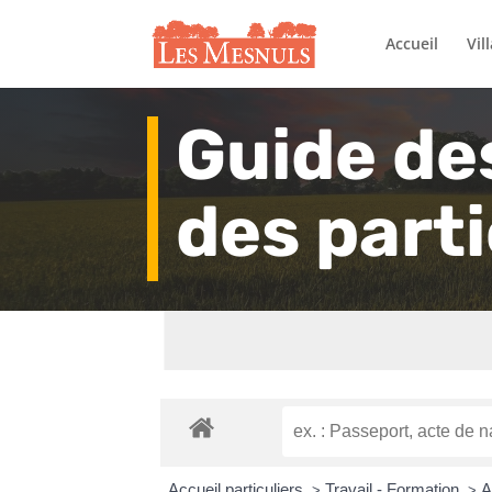
Accueil
Vil
Guide de
des parti
Accueil particuliers
Travail - Formation
A
>
>