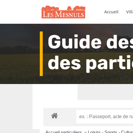
Accueil
Vil
Guide de
des parti
Accueil particuliers
Loisirs - Sports - Cultu
>