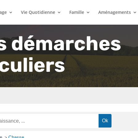
lage
Vie Quotidienne
Famille
Aménagements
s démarches
culiers
re
Chasse
>