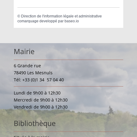
©
Direction de l'information légale et administrative
comarquage developpé par
baseo.io
Mairie
6 Grande rue
78490 Les Mesnuls
Tél: +33 (0)1 34 57 04 40
Lundi de 9h00 à 12h30
Mercredi de 9h00 à 12h30
Vendredi de 9h00 à 12h30
Bibliothèque