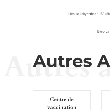
Librairie Labyrinthes : 150 r
Bière La 
Autres a
Autres A
Centre de
vaccination