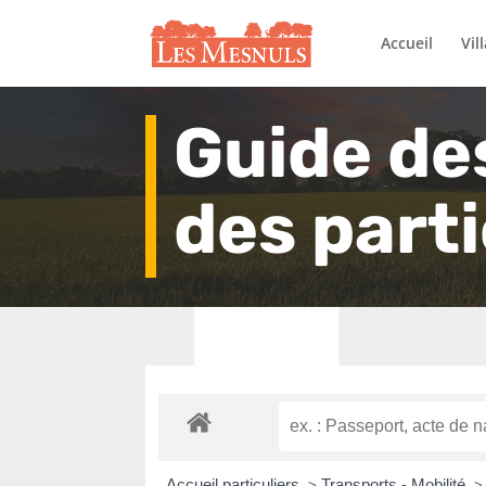
Accueil
Vil
Guide de
des parti
Accueil particuliers
Transports - Mobilité
>
>