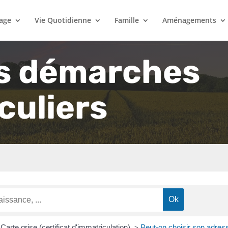
lage
Vie Quotidienne
Famille
Aménagements
s démarches
culiers
Carte grise (certificat d'immatriculation)
Peut-on choisir son adress
>