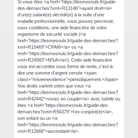
Si vous êtes <a href="https://lesmesnuls.fr/guide-
des-demarches?xml=R13146">ayant droit</a>
d'un(e) salarié(e) décédé(e) à la suite d'une
maladie professionnelle, vous pouvez percevoir,
sous conditions, une aide financière de votre
organisme de sécurité sociale (<a
href="https://lesmesnuls.fr/guide-des-demarches?
xml=R15469">CPAM</a> ou <a
href="https://lesmesnuls.fr/guide-des-demarches?
xml=R24583">MSA</a>). Cette aide financière
vous est accordée sous forme de rente, c'est-à-
dire une somme d'argent versée <span
class="miseenevidence">périodiquement.</span>
Vos droits varient selon que vous <a
href="https://lesmesnuls.fr/guide-des-demarches?
xml=R42442">viviez en couple</a> avec lui/elle ou
êtes <a href="https://lesmesnuls.fr/guide-des-
demarches?xml=R56379">l'ex-conjoint(e)</a>,
son enfant ou un <a
href="https://lesmesnuls.fr/guide-des-demarches?
xml=R12668">ascendant</a>.