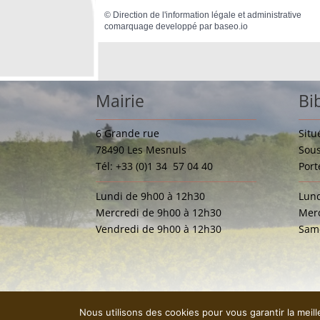
©
Direction de l'information légale et administrative
comarquage developpé par
baseo.io
Mairie
Bi
6 Grande rue
Situ
78490 Les Mesnuls
Sous
Tél: +33 (0)1 34 57 04 40
Port
Lundi de 9h00 à 12h30
Lund
Mercredi de 9h00 à 12h30
Merc
Vendredi de 9h00 à 12h30
Same
Nous utilisons des cookies pour vous garantir la meil
Mentions légales