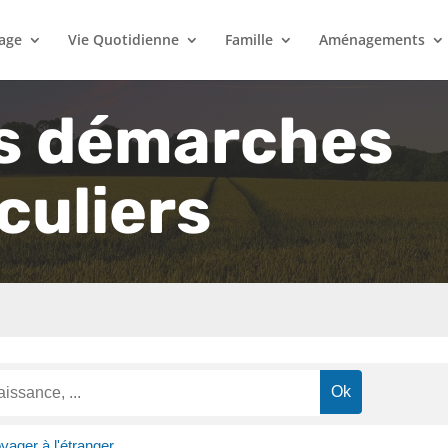
lage
Vie Quotidienne
Famille
Aménagements
s démarches
culiers
yager à l'étranger