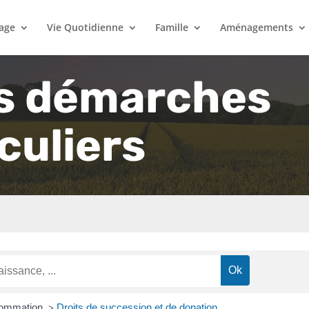
lage
Vie Quotidienne
Famille
Aménagements
s démarches
culiers
nsommation
Droits de succession et de donation
>