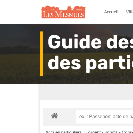
Accueil
Vil
Guide de
des parti
Accueil particuliers
Argent - Impôts - Co
>